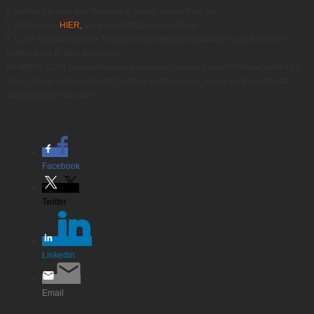
1. Sehen Sie sich das Webinar in seiner Gesamtheit an.
2. Klicken Sie
HIER,
um eine Umfrage auszufüllen.
3. LSVT Global wird Ihre Teilnahme am Webinar bestätigen und Ihnen ein
Zertifikat per E-Mail zusenden.
HINWEIS: LSVT Global-Webinare sind nicht staatlich oder ASHA-registriert für
CEUs, daher müssen Sie Ihr Zertifikat aufbewahren, wenn Sie Ihre Aktivität
selbst melden möchten.
Facebook
Twitter
Linkedin
Email