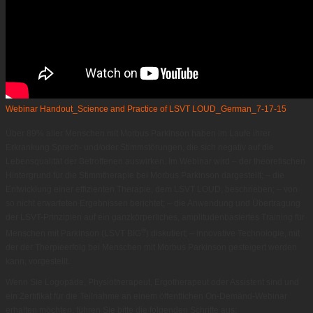
Webinar Handout_Science and Practice of LSVT LOUD_German_7-17-15
Über 89% aller Menschen mit Morbus Parkinson haben im Laufe ihrer
Erkrankung Sprech- und/oder Stimmstörungen, die sich negativ auf die
Lebensqualität der Betroffenen auswirken. Im Webinar wird – der theoretischen
Hintergrund für die Stimmtherapie bei Morbus Parkinson dargestellt; – die
Entwicklung einer effizienten Therapie, dem LSVT LOUD, beschrieben; – von
so nicht erwarteten Ergebnissen berichtet; – die Anwendung und Übertragung
der LSVT-Prinzipien auf ein ganzkörperliches, amplitudenbasiertes Training für
®
Menschen mit Parkinson (LSVT BIG
) diskutiert; – innovative Technologie, mit
der der Therpieerfolg bei Menschen mit Morbus Parkinson gesteigert werden
kann, vorgestellt.
Wenn Sie Logopäde, Physiotherapeut, Ergotherapeut oder Assistent sind und
ein Zertifikat für die Teilnahme an einem öffentlichen On-Demand-Webinar
erhalten möchten, führen Sie bitte die folgenden Schritte aus: