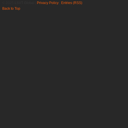
© 2025
LSVT Global
|
Privacy Policy
|
Entries (RSS)
Back to Top